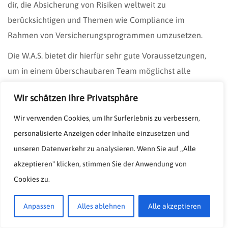
dir, die Absicherung von Risiken weltweit zu
berücksichtigen und Themen wie Compliance im
Rahmen von Versicherungsprogrammen umzusetzen.
Die W.A.S. bietet dir hierfür sehr gute Voraussetzungen,
um in einem überschaubaren Team möglichst alle
Bereiche der Industrieversicherung kennenzulernen.
Wir schätzen Ihre Privatsphäre
Abhängig von deinen Neigungen kannst du dich auf die
Betreuung der Kunden im Innendienst oder in einer
Wir verwenden Cookies, um Ihr Surferlebnis zu verbessern,
Kombination aus Innen- und Außendienst als
personalisierte Anzeigen oder Inhalte einzusetzen und
Kundenbetreuer entscheiden.
unseren Datenverkehr zu analysieren. Wenn Sie auf „Alle
akzeptieren" klicken, stimmen Sie der Anwendung von
Auch die Akquisition neuer Kunden soll zu deinen
Cookies zu.
Aufgaben gehören. Hier zählt insbesondere die
fachliche Expertise, mit individuelle
Anpassen
Alles ablehnen
Alle akzeptieren
Versicherungskonzepten zu überzeugen.